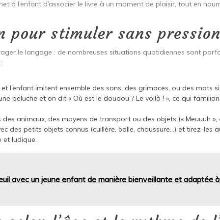
t à l’enfant d’associer le livre à un moment de plaisir, tout en nour
n pour stimuler sans pressio
ager le langage : de nombreuses situations quotidiennes sont parfai
:
e et l’enfant imitent ensemble des sons, des grimaces, ou des mots s
e peluche et on dit « Où est le doudou ? Le voilà ! », ce qui familiari
 des animaux, des moyens de transport ou des objets (« Meuuuh », « V
c des petits objets connus (cuillère, balle, chaussure…) et tirez-les
 et ludique.
euil avec un jeune enfant de manière bienveillante et adaptée 