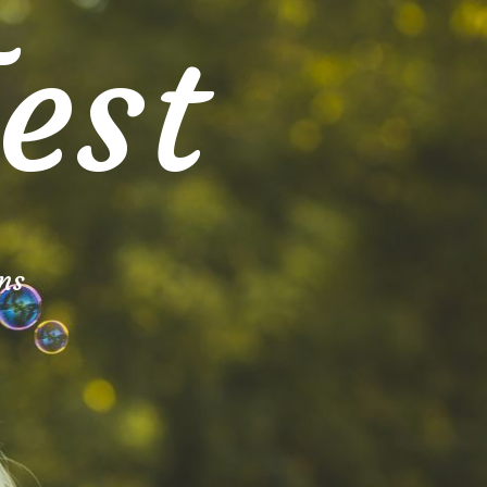
est
ns