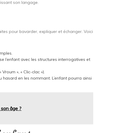
rissant son langage.
n
tes pour bavarder, expliquer et échanger. Voici
imples.
se l’enfant avec les structures interrogatives et
roum », « Clic-clac »).
 au hasard en les nommant. L’enfant pourra ainsi
à son âge ?