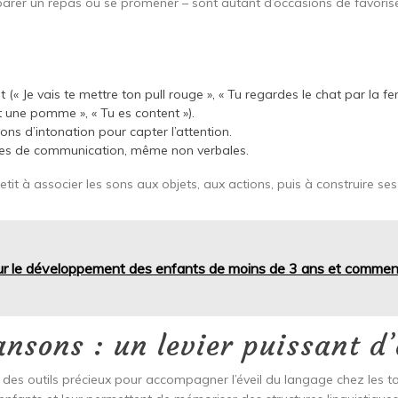
arer un repas ou se promener – sont autant d’occasions de favorise
it (« Je vais te mettre ton pull rouge », « Tu regardes le chat par la fen
t une pomme », « Tu es content »).
ions d’intonation pour capter l’attention.
ves de communication, même non verbales.
tit à associer les sons aux objets, aux actions, puis à construire se
sur le développement des enfants de moins de 3 ans et comment 
ansons : un levier puissant d
des outils précieux pour accompagner l’éveil du langage chez les tout