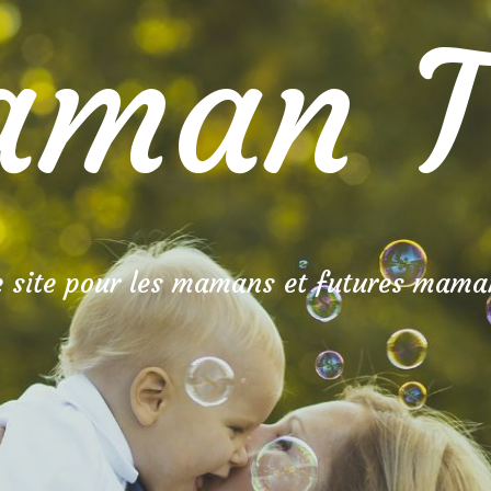
man T
e site pour les mamans et futures mama