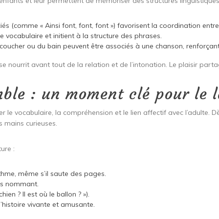
 enfants et leur permettent de mémoriser des structures linguistiques
s (comme « Ainsi font, font, font ») favorisent la coordination ent
e vocabulaire et initient à la structure des phrases.
ucher ou du bain peuvent être associés à une chanson, renforçant ain
 se nourrit avant tout de la relation et de l’intonation. Le plaisir pa
mble : un moment clé pour le 
er le vocabulaire, la compréhension et le lien affectif avec l’adulte.
s mains curieuses.
ure :
rythme, même s’il saute des pages.
 les nommant.
ien ? Il est où le ballon ? »).
’histoire vivante et amusante.