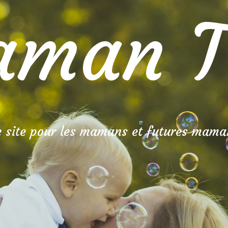
man T
e site pour les mamans et futures mama