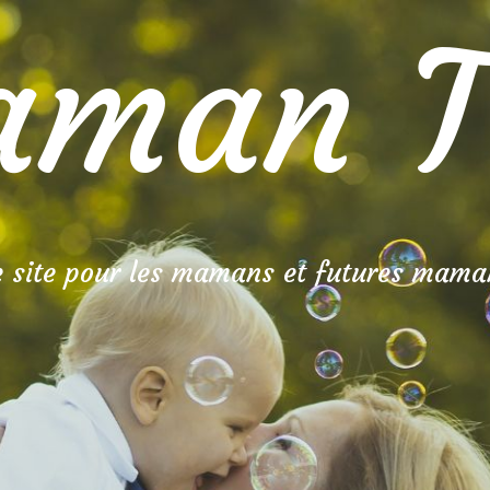
man T
e site pour les mamans et futures mama