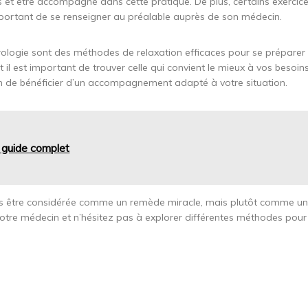
s et être accompagné dans cette pratique. De plus, certains exercic
mportant de se renseigner au préalable auprès de son médecin.
phrologie sont des méthodes de relaxation efficaces pour se prépare
 il est important de trouver celle qui convient le mieux à vos besoin
in de bénéficier d’un accompagnement adapté à votre situation.
 guide complet
t pas être considérée comme un remède miracle, mais plutôt comme u
 votre médecin et n’hésitez pas à explorer différentes méthodes pour 