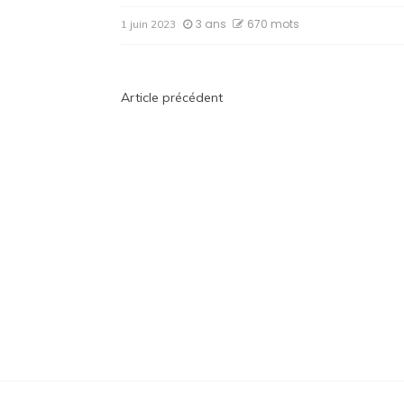
3 ans
670 mots
1 juin 2023
Navigation
Article précédent
de
l’article
Maman Test