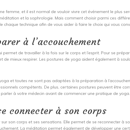
 femme, et il est normal de vouloir vivre cet événement le plus sere
a méditation et la sophrologie. Mais comment choisir parmi ces diffé
e chaque technique afin de vous aider à faire le choix qui vous conv
parer à l’accouchement
 permet de travailler à la fois sur le corps et l’esprit. Pour se pré
ée et de mieux respirer. Les postures de yoga aident également à soula
oga et toutes ne sont pas adaptées à la préparation à l’accoucheme
ssionnels compétents. De plus, certaines postures peuvent être con
’en parler à votre médecin avant de commencer une pratique de yoga
se connecter à son corps
er sur son corps et ses sensations. Elle permet de se reconnecter à
ccouchement. La méditation permet également de développer une certa