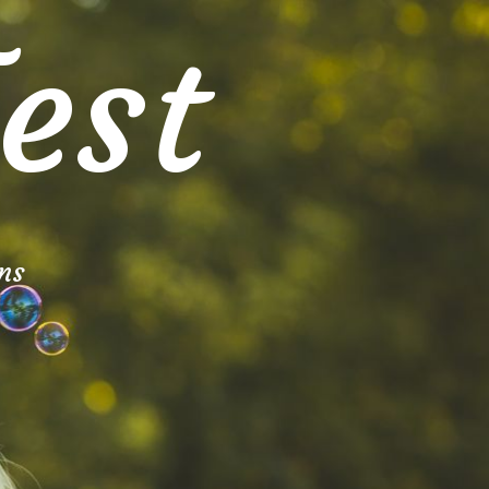
est
ns