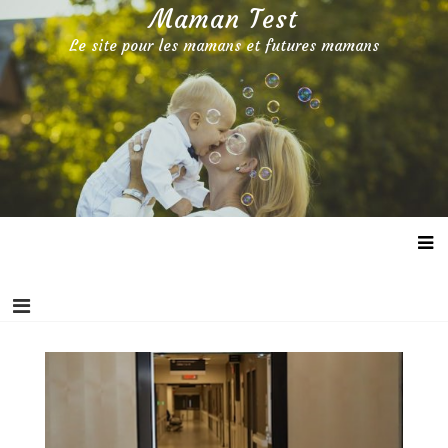
Aller
Maman Test
au
Le site pour les mamans et futures mamans
contenu