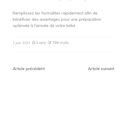
Remplissez les formalités rapidement afin de
bénéficier des avantages pour une préparation
optimale à l’arrivée de votre bébé.
3 ans
798 mots
1 juin 2023
Navigation
Article précédent
Article suivant
de
l’article
Maman Test